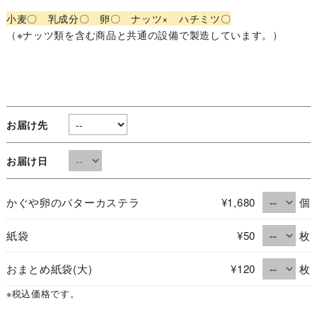
小麦〇 乳成分〇 卵〇 ナッツ× ハチミツ〇
（※ナッツ類を含む商品と共通の設備で製造しています。）
お届け先
お届け日
かぐや卵のバターカステラ
¥1,680
個
紙袋
¥50
枚
おまとめ紙袋(大)
¥120
枚
※税込価格です。