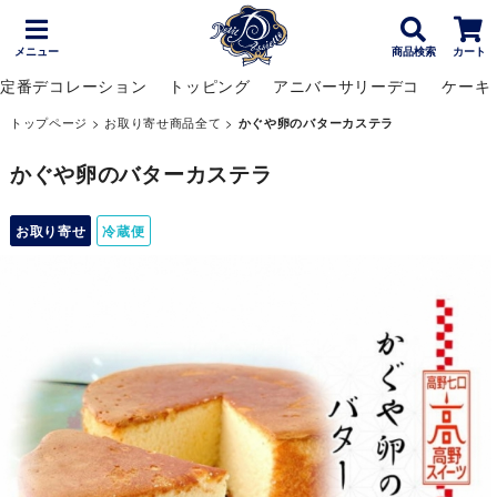
メニュー
商品検索
カート
定番デコレーション
トッピング
アニバーサリーデコ
ケーキ
トップページ
>
お取り寄せ商品全て
>
かぐや卵のバターカステラ
かぐや卵のバターカステラ
お取り寄せ
冷蔵便