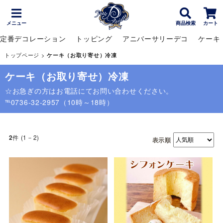
メニュー
商品検索
カート
定番デコレーション
トッピング
アニバーサリーデコ
ケーキ
トップページ
>
ケーキ（お取り寄せ）冷凍
ケーキ（お取り寄せ）冷凍
☆お急ぎの方はお電話にてお問い合わせください。
℡0736-32-2957（10時～18時）
件 (1－2)
2
表示順