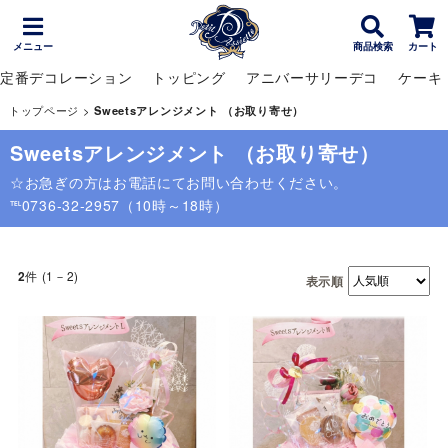
メニュー
商品検索
カート
定番デコレーション
トッピング
アニバーサリーデコ
ケーキ
トップページ
>
Sweetsアレンジメント （お取り寄せ）
Sweetsアレンジメント （お取り寄せ）
☆お急ぎの方はお電話にてお問い合わせください。
℡0736-32-2957（10時～18時）
件 (1－2)
2
表示順