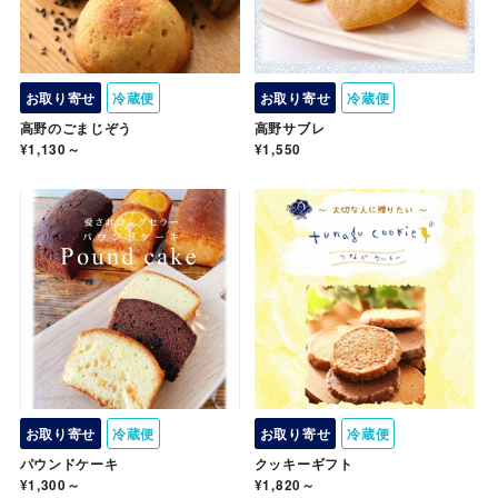
お取り寄せ
冷蔵便
お取り寄せ
冷蔵便
高野のごまじぞう
高野サブレ
¥1,130～
¥1,550
お取り寄せ
冷蔵便
お取り寄せ
冷蔵便
パウンドケーキ
クッキーギフト
¥1,300～
¥1,820～