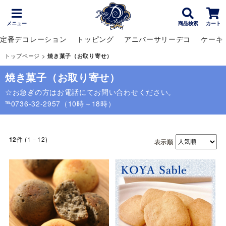
メニュー
商品検索
カート
定番デコレーション
トッピング
アニバーサリーデコ
ケーキ
トップページ
>
焼き菓子（お取り寄せ）
焼き菓子（お取り寄せ）
☆お急ぎの方はお電話にてお問い合わせください。
℡0736-32-2957（10時～18時）
件 (1－12)
12
表示順