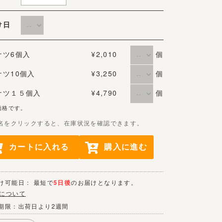
届け日
個
ナツ6個入
¥2,010
個
ナツ10個入
¥3,250
個
ナツ１５個入
¥4,790
価格です。
名をクリックすると、在庫状況を確認できます。
カートに入れる
購入に進む
け可能日： 最短で
5日後
のお届けとなります。
について
期限：出荷日より2週間