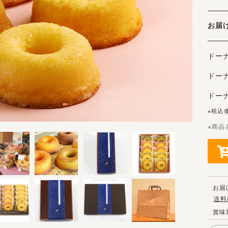
お
ドー
ドー
ドー
※税込
※商品
お届
送料
賞味