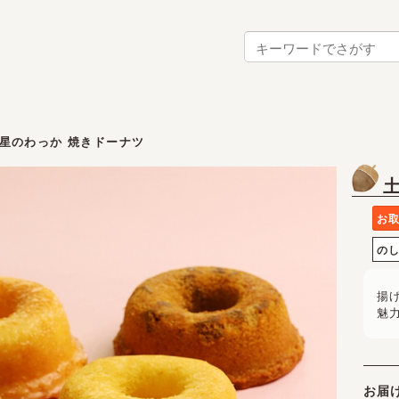
星のわっか 焼きドーナツ
お
の
揚
魅
お届