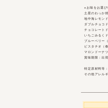
※お味をお選
土星のわっか
地中海レモン
ダブルチョコ
チョコレート
いちごみるく
ブルーベリー
ピスタチオ（
マロンドーナ
賞味期限：出荷
特定原材料等
その他アレル