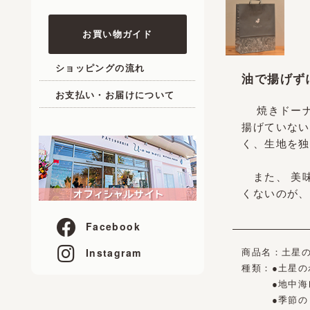
お買い物ガイド
ショッピングの流れ
油で揚げず
お支払い・お届けについて
焼きドーナ
揚げていない
く、生地を独
また、 美味
くないのが、
Facebook
商品名：土星の
Instagram
種類：●土星
●地中海レモ
●季節のド