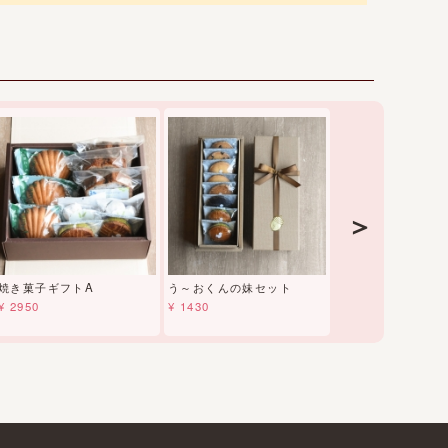
＞
焼き菓子ギフトA
う～おくんの妹セット
土星のわっか 地
ン
¥ 2950
¥ 1430
¥ 1850～