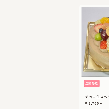
店頭受取
チョコ生スペ
¥ 3,750～