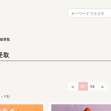
頭受取
受取
＜
＞
01
02
1－15)