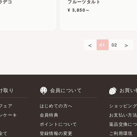
ラデコ
フルーツタルト
¥ 3,850～
＜
＞
01
02
け取り
会員について
お買い
フェア
はじめての方へ
ショッピン
ンケーキ
会員特典
お支払い方
ポイントについて
返品交換に
全て
登録情報の変更
ご利用環境