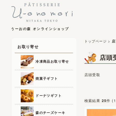
うーおの森 オンラインショップ
トップページ
>
店
お取り寄せ
店頭
冷凍商品お取り寄せ
店頭受取
焼菓子ギフト
ドーナツギフト
検索結果
25
件 (
森のチーズケーキ