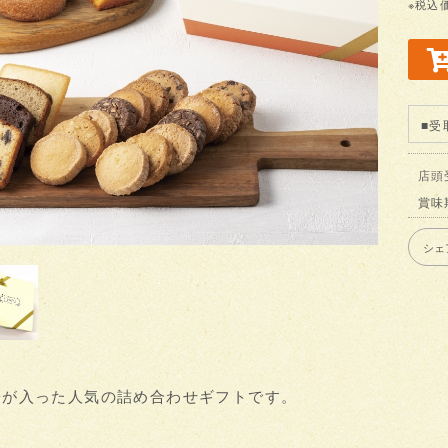
※税込
■受
店頭
賞味
シェ
子が入った人気の詰め合わせギフトです。