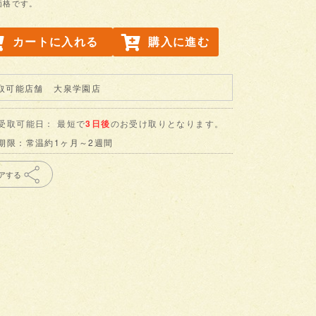
価格です。
カートに入れる
購入に進む
取可能店舗
大泉学園店
受取可能日： 最短で
3日後
のお受け取りとなります。
期限：常温約1ヶ月～2週間
アする