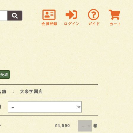
会員登録
ログイン
ガイド
カート
箱
頭受取
店舗 ： 大泉学園店
取日
箱
ン
¥4,590