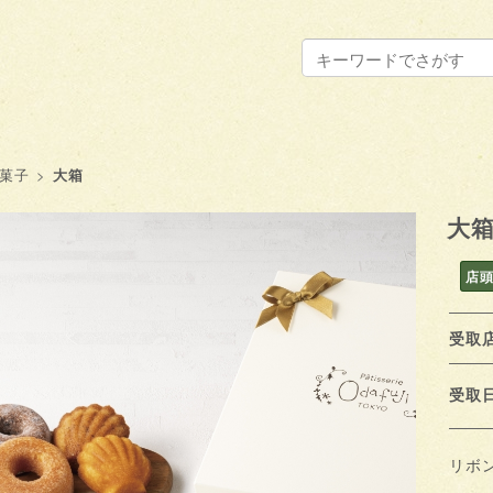
菓子
>
大箱
大
店
受取
受
リボ