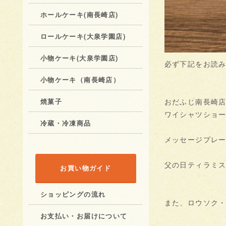
ホールケーキ(南長崎店)
ロールケーキ(大泉学園店)
小物ケーキ(大泉学園店)
必ず下記をお読
小物ケーキ（南長崎店）
おだふじ南長崎
焼菓子
ワイシャツショート
冷蔵・冷凍商品
メッセージプレ
父の日ティラミス
お買い物ガイド
ショッピングの流れ
また、ロウソク
お支払い・お届けについて