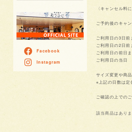
〈キャンセル料
ご予約後のキャ
ご利用日の3日
ご利用日の2日前
Facebook
ご利用日の前日
ご利用日の当日
Instagram
サイズ変更や商品
※上記の日数は定
ご確認の上での
該当商品はあり