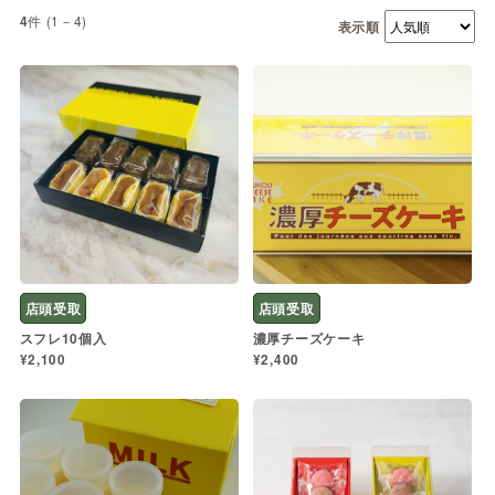
件 (1－4)
4
表示順
店頭受取
店頭受取
スフレ10個入
濃厚チーズケーキ
¥2,100
¥2,400