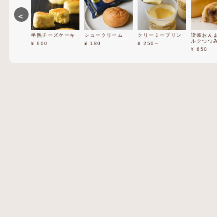
＜
半熟チーズケーキ
シュークリーム
クリーミープリン
讃岐おん
ルクつつ
¥ 900
¥ 180
¥ 250～
¥ 650