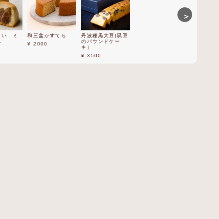
＞
まい ミ
和三盆かすてら
丹波種黒大豆(黒豆
丹波の黒
和三盆手巻
み
のパウンドケー
¥ 2000
¥ 2000
¥ 1800
キ）
¥ 3500