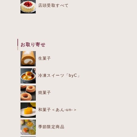
店頭受取すべて
お取り寄せ
生菓子
冷凍スイーツ「byC」
焼菓子
和菓子＜あん-un-＞
季節限定商品