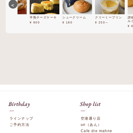
＜
半熟チーズケーキ
シュークリーム
クリーミープリン
讃岐おん
ルクつつ
¥ 900
¥ 180
¥ 250～
¥ 650
ラインナップ
空港通り店
ご予約方法
un（あん）
Cafe die mahne