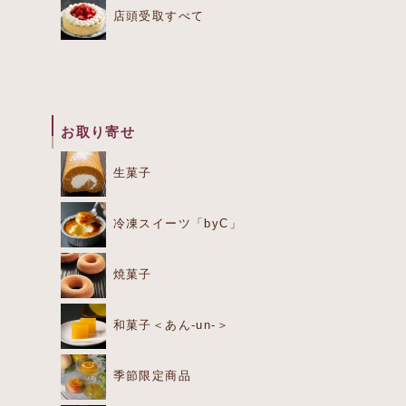
店頭受取すべて
お取り寄せ
生菓子
冷凍スイーツ「byC」
焼菓子
和菓子＜あん-un-＞
季節限定商品