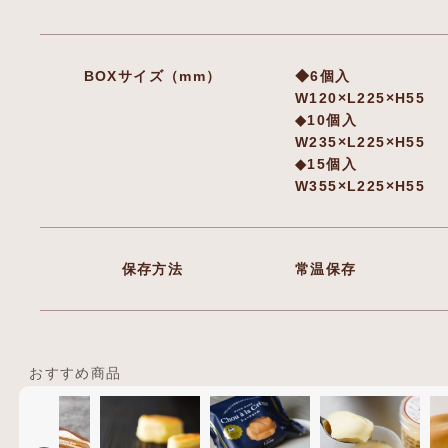
BOXサイズ（mm）
◆6個入
W120×L225×H55
◆10個入
W235×L225×H55
◆15個入
W355×L225×H55
保存方法
常温保存
おすすめ商品