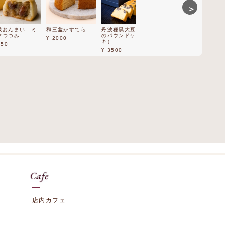
＞
まい ミ
和三盆かすてら
丹波種黒大豆(黒豆
丹波の黒
和三盆手巻
み
のパウンドケー
¥ 2000
¥ 2000
¥ 1800
キ）
¥ 3500
店内カフェ