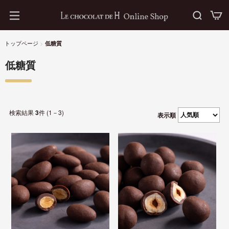
トップページ
>
低糖質
低糖質
件 (1－3)
3
表示順