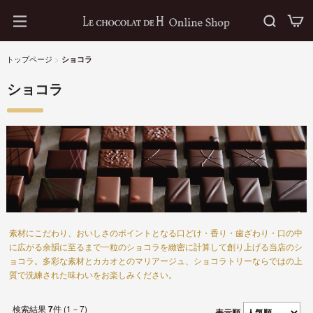
トップページ
>
ショコラ
ショコラ
素材にこだわり、おいしさのポイントとなる口どけ・香り・歯ざわり・口の中
に広がる余韻に至るまで一粒のショコラを緻密に計算して創り上げる当店のシ
ョコラ。多彩な素材とカカオとのマリアージュ、ショコラトリーならではの上
質で洗練された味わいをお楽しみください。
件 (1－7)
7
表示順