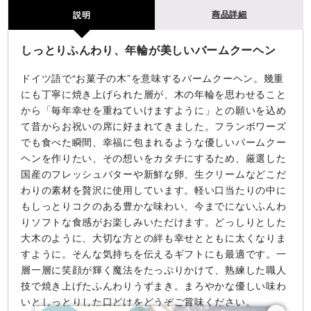
商品詳細
説明
しっとりふんわり、年輪が美しいバームクーヘン
ドイツ語で“お菓子の木”を意味するバームクーヘン。幾重
にも丁寧に焼き上げられた層が、木の年輪を思わせること
から「毎年幸せを重ねていけますように」との願いを込め
て昔からお祝いの席に好まれてきました。フランボワーズ
でも食べた瞬間、幸福に包まれるような優しいバームクー
ヘンを作りたい、その想いをカタチにするため、厳選した
国産のフレッシュバターや新鮮な卵、生クリームなどこだ
わりの素材を贅沢に使用しています。軽い口当たりの中に
もしっとりコクのある豊かな味わい、今までにないふんわ
りソフトな食感がお楽しみいただけます。どっしりとした
大木のように、大切な方との絆も幸せとともに太くなりま
すように。そんな気持ちを伝えるギフトにも最適です。一
層一層に笑顔が輝く魔法をたっぷりかけて、熟練した職人
技で焼き上げたふんわりうずまき。まろやかな優しい味わ
いとしっとりした口どけをどうぞご賞味ください。