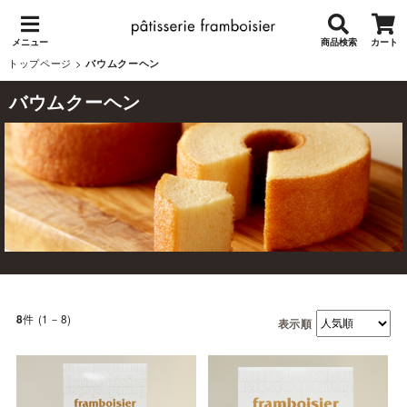
メニュー
商品検索
カート
トップページ
>
バウムクーヘン
バウムクーヘン
件 (1－8)
8
表示順