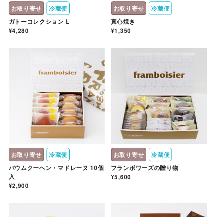
お取り寄せ
冷蔵便
お取り寄せ
冷蔵便
ガトーコレクション L
真心焼き
¥4,280
¥1,350
お取り寄せ
冷蔵便
お取り寄せ
冷蔵便
バウムクーヘン・マドレーヌ 10個
フランボワーズの贈り物
入
¥5,600
¥2,900