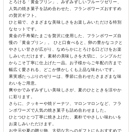
とろける「黄金プリン」、みずみずしいフルーツゼリー、
人気の焼き菓子を詰め合わせた、フランボワーズおすすめ
の贅沢ギフト。
ひと箱で、さまざまな美味しさをお楽しみいただける特別
なセットです。
黄金の千寿菊たまごを贅沢に使用した、フランボワーズ自
慢の「黄金プリン」。 ひと口食べると、卵の豊かなコクと
やさしい甘さが広がり、なめらかにとろける口どけをお楽
しみいただけます。素材の美味しさを大切に、シンプルだ
からこそ丁寧に仕上げた一品。お子様からご年配の方まで
幅広く愛される、どこか懐かしくも上品な味わいです。
果実感たっぷりのゼリーは、季節に合わせたさまざまな味
わいをご用意。
爽やかでみずみずしい美味しさが、夏のひとときを涼やか
に彩ります。
さらに、クッキーや焼ドーナツ、マロンマロンなど、フラ
ンボワーズで人気の焼き菓子も詰め合わせました。
ひとつひとつ丁寧に焼き上げた、素朴でやさしい味わいを
お楽しみいただけます。
お中元や夏の贈り物、大切な方へのギフトにもおすすめで