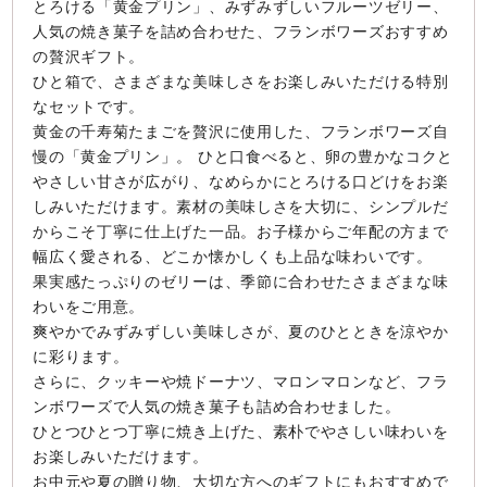
とろける「黄金プリン」、みずみずしいフルーツゼリー、
人気の焼き菓子を詰め合わせた、フランボワーズおすすめ
の贅沢ギフト。
ひと箱で、さまざまな美味しさをお楽しみいただける特別
なセットです。
黄金の千寿菊たまごを贅沢に使用した、フランボワーズ自
慢の「黄金プリン」。 ひと口食べると、卵の豊かなコクと
やさしい甘さが広がり、なめらかにとろける口どけをお楽
しみいただけます。素材の美味しさを大切に、シンプルだ
からこそ丁寧に仕上げた一品。お子様からご年配の方まで
幅広く愛される、どこか懐かしくも上品な味わいです。
果実感たっぷりのゼリーは、季節に合わせたさまざまな味
わいをご用意。
爽やかでみずみずしい美味しさが、夏のひとときを涼やか
に彩ります。
さらに、クッキーや焼ドーナツ、マロンマロンなど、フラ
ンボワーズで人気の焼き菓子も詰め合わせました。
ひとつひとつ丁寧に焼き上げた、素朴でやさしい味わいを
お楽しみいただけます。
お中元や夏の贈り物、大切な方へのギフトにもおすすめで