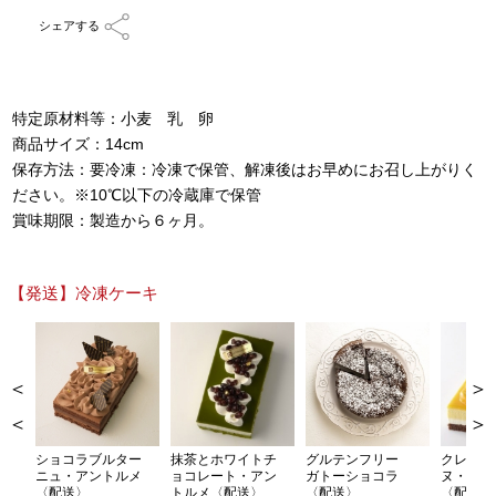
シェアする
特定原材料等：小麦 乳 卵
商品サイズ：14cm
保存方法：要冷凍：冷凍で保管、解凍後はお早めにお召し上がりく
ださい。※10℃以下の冷蔵庫で保管
賞味期限：製造から６ヶ月。
【発送】冷凍ケーキ
＞
＜
ショコラブルター
抹茶とホワイトチ
グルテンフリー
クレマン
ニュ・アントルメ
ョコレート・アン
ガトーショコラ
ヌ・アン
〈配送〉
トルメ〈配送〉
〈配送〉
〈配送〉