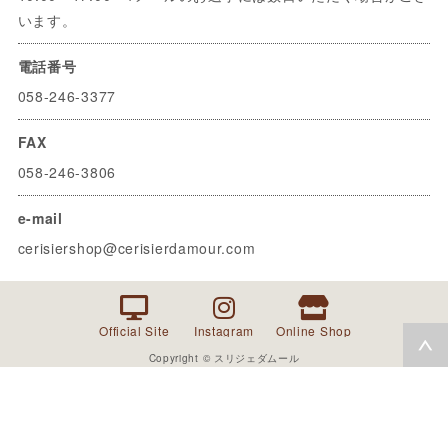
います。
電話番号
058-246-3377
FAX
058-246-3806
e-mail
cerisiershop@cerisierdamour.com
Official Site
Instagram
Online Shop
Copyright © スリジェダムール