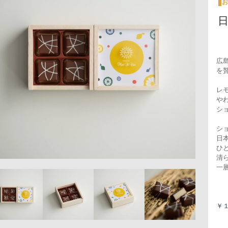
お
広島
を
レ
や
シ
シ
日
ひ
清
一
￥１