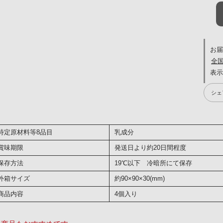
お
全
シェ
特定原材料等8品目
乳成分
賞味期限
発送日より約20日間程度
保存方法
19℃以下 冷暗所にて保存
外箱サイズ
約90×90×30(mm)
商品内容
4個入り