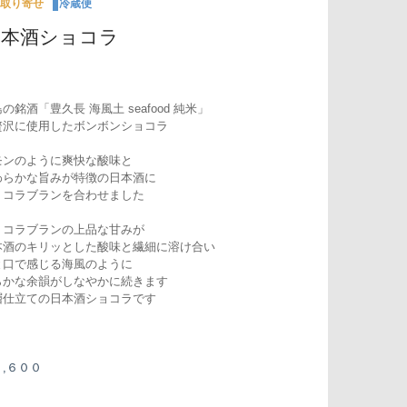
取り寄せ
冷蔵便
日本酒ショコラ
の銘酒「豊久長 海風土 seafood 純米」
贅沢に使用したボンボンショコラ
モンのように爽快な酸味と
わらかな旨みが特徴の日本酒に
ョコラブランを合わせました
ョコラブランの上品な甘みが
本酒のキリッとした酸味と繊細に溶け合い
と口で感じる海風のように
らかな余韻がしなやかに続きます
層仕立ての日本酒ショコラです
,６００