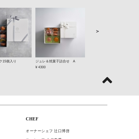
＞
ク15個入り
ジュレ＆焼菓子詰合せ A
ジュレ＆焼菓子詰合せ B
¥ 4300
¥ 7700
CHEF
オーナーシェフ 辻口博啓