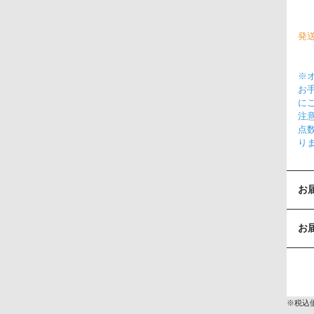
発
※
お
に
注
点
り
お
お
※税込