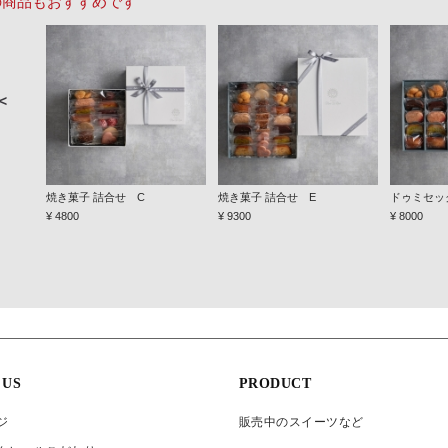
の商品もおすすめです
＜
焼き菓子 詰合せ C
焼き菓子 詰合せ E
ドゥミセッ
¥ 4800
¥ 9300
¥ 8000
 US
PRODUCT
ジ
販売中のスイーツなど