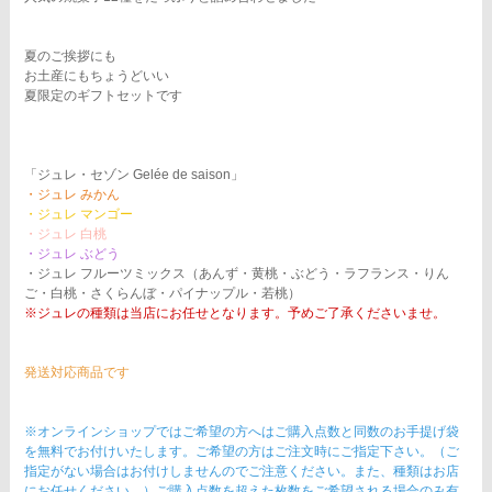
夏のご挨拶にも
お土産にもちょうどいい
夏限定のギフトセットです
「ジュレ・セゾン Gelée de saison」
・ジュレ みかん
・ジュレ マンゴー
・ジュレ 白桃
・ジュレ ぶどう
・ジュレ フルーツミックス（あんず・黄桃・ぶどう・ラフランス・りん
ご・白桃・さくらんぼ・パイナップル・若桃）
※ジュレの種類は当店にお任せとなります。予めご了承くださいませ。
発送対応商品です
※オンラインショップではご希望の方へはご購入点数と同数のお手提げ袋
を無料でお付けいたします。ご希望の方はご注文時にご指定下さい。（ご
指定がない場合はお付けしませんのでご注意ください。また、種類はお店
にお任せください。）ご購入点数を超えた枚数をご希望される場合のみ有