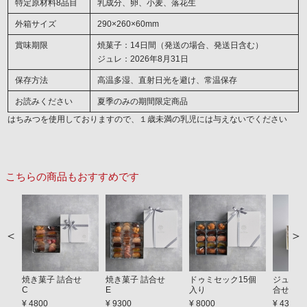
特定原材料8品目
乳成分、卵、小麦、落花生
外箱サイズ
290×260×60mm
賞味期限
焼菓子：14日間（発送の場合、発送日含む）
ジュレ：2026年8月31日
保存方法
高温多湿、直射日光を避け、常温保存
お読みください
夏季のみの期間限定商品
はちみつを使用しておりますので、１歳未満の乳児には与えないでください
こちらの商品もおすすめです
焼き菓子 詰合せ
焼き菓子 詰合せ
ドゥミセック15個
ジュレ＆
C
E
入り
合せ A
¥ 4800
¥ 9300
¥ 8000
¥ 4300