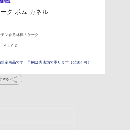
ーク ポム カネル
ナモン香る林檎のケーク
個 ￥４９０
舗限定商品です 予約は実店舗で承ります（発送不可）
アする