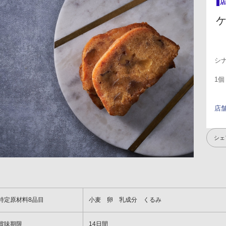
ケ
シ
1
店
シェ
特定原材料8品目
小麦 卵 乳成分 くるみ
賞味期限
14日間