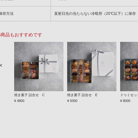
保存方法
直射日光の当たらない冷暗所（20℃以下）に保存
の商品もおすすめです
＜
焼き菓子 詰合せ C
焼き菓子 詰合せ E
ドゥミセッ
¥ 4800
¥ 9300
¥ 8000