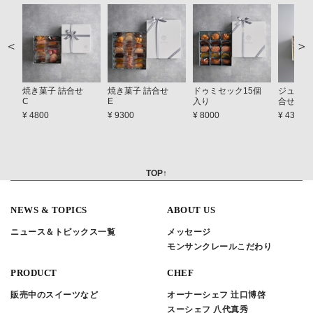
焼き菓子 詰合せ
焼き菓子 詰合せ
ドゥミセック15個
ジュレ＆
C
E
入り
合せ A
¥ 4800
¥ 9300
¥ 8000
¥ 4300
TOP↑
NEWS & TOPICS
ABOUT US
ニュース＆トピックス一覧
メッセージ
モンサンクレールこだわり
PRODUCT
CHEF
販売中のスイーツなど
オーナーシェフ 辻口博啓
スーシェフ 八代真秀