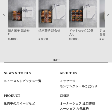
焼き菓子 詰合せ
焼き菓子 詰合せ
ドゥミセック15個
ジュレ＆
C
E
入り
合せ A
¥ 4800
¥ 9300
¥ 8000
¥ 4300
TOP↑
NEWS & TOPICS
ABOUT US
ニュース＆トピックス一覧
メッセージ
モンサンクレールこだわり
PRODUCT
CHEF
販売中のスイーツなど
オーナーシェフ 辻口博啓
スーシェフ 八代真秀