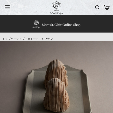
トップページ
>
プチガトー
>
モンブラン