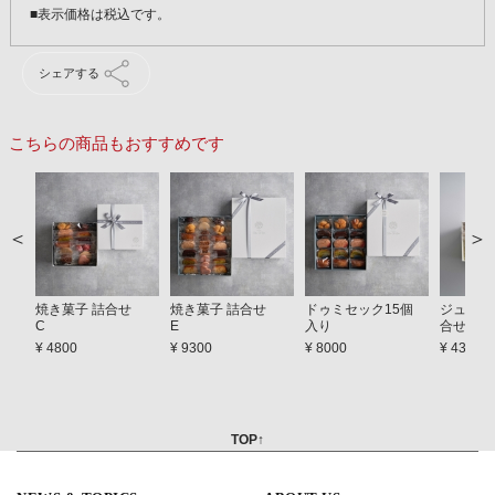
シェアする
こちらの商品もおすすめです
焼き菓子 詰合せ
焼き菓子 詰合せ
ドゥミセック15個
ジュレ＆
C
E
入り
合せ A
¥ 4800
¥ 9300
¥ 8000
¥ 4300
TOP↑