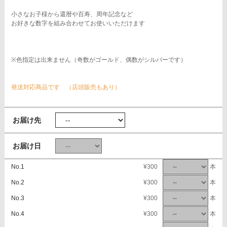
小さなお子様から還暦や百寿、周年記念など
お好きな数字を組み合わせてお使いいただけます
※色指定は出来ません（奇数がゴールド、偶数がシルバーです）
発送対応商品です （店頭販売もあり）
お届け先
お届け日
No.1
¥300
本
No.2
¥300
本
No.3
¥300
本
No.4
¥300
本