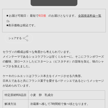
■ お届け可能日： 最短で
8日後
のお届けとなります。
全国発送料金一覧
へ
シェアする
セラヴィの構成は様々な角度から考えられています。
メインテーマであるショコラブランは甘くミルキーに。そこにフランボワーズ
の酸味、深ローストしたピスターシュ（ピスタチオ）の旨味を加え、味のシャ
ープさを加えました。
ケーキのシルエットはフランス本土をイメージさせる六角形。
日本人であると共にフランス菓子を愛するパティシエであるというメッセージ
が込められています。
特定原材料8品目
小麦 卵 乳成分
解凍方法
冷蔵庫へ移して7時間程で食べ頃となります。