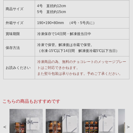
4号 直径約12cm
商品サイズ
5号 直径約15cm
外箱サイズ
190×190×80mm （4号・5号共に）
賞味期限
冷凍保存で14日間・解凍後当日中
冷凍で保管。解凍後は冷蔵で保管。
保存方法
（冷凍-15℃以下14日間 解凍後冷蔵5℃以下当日）
冷凍商品の為、無料のチョコレートのメッセージプレー
お読みください
トはご対応できかねます。
また熨斗包装は承りかねます。予めご了承ください。
こちらの商品もおすすめです