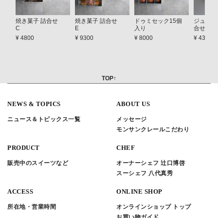
焼き菓子 詰合せ
焼き菓子 詰合せ
ドゥミセック15個
ジュレ＆
C
E
入り
合せ A
¥ 4800
¥ 9300
¥ 8000
¥ 4300
TOP↑
NEWS & TOPICS
ABOUT US
ニュース＆トピックス一覧
メッセージ
モンサンクレールこだわり
PRODUCT
CHEF
販売中のスイーツなど
オーナーシェフ 辻口博啓
スーシェフ 八代真秀
ACCESS
ONLINE SHOP
所在地・営業時間
オンラインショップ トップ
お買い物ガイド