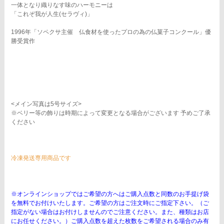
一体となり織りなす味のハーモニーは
「これぞ我が人生(セラヴィ)」
1996年「ソペクサ主催 仏食材を使ったプロの為の仏菓子コンクール」優
勝受賞作
<メイン写真は5号サイズ>
※ベリー等の飾りは時期によって変更となる場合がございます 予めご了承
ください
冷凍発送専用商品です
※オンラインショップではご希望の方へはご購入点数と同数のお手提げ袋
を無料でお付けいたします。ご希望の方はご注文時にご指定下さい。（ご
指定がない場合はお付けしませんのでご注意ください。また、種類はお店
にお任せください。）ご購入点数を超えた枚数をご希望される場合のみ有