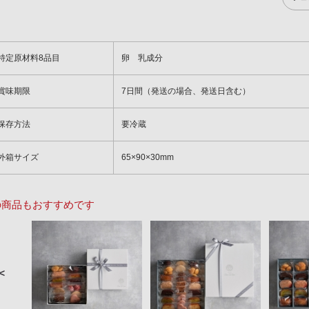
特定原材料8品目
卵 乳成分
賞味期限
7日間（発送の場合、発送日含む）
保存方法
要冷蔵
外箱サイズ
65×90×30mm
の商品もおすすめです
＜