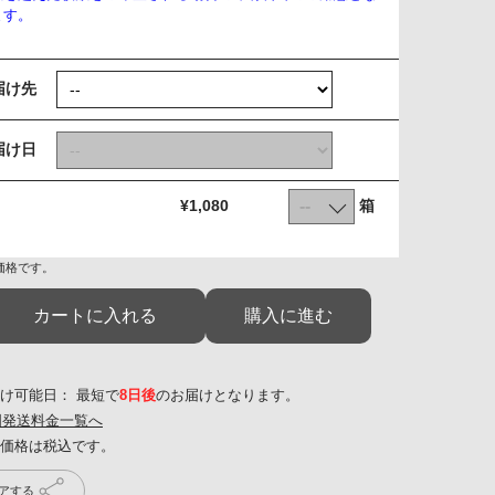
ます。
届け先
届け日
箱
¥1,080
価格です。
カートに入れる
購入に進む
け可能日： 最短で
8日後
のお届けとなります。
国発送料金一覧へ
アする