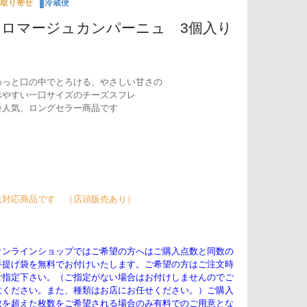
取り寄せ
冷蔵便
フロマージュカンパーニュ 3個入り
わっと口の中でとろける、やさしい甘さの
べやすい一口サイズのチーズスフレ
番人気、ロングセラー商品です
送対応商品です （店頭販売あり）
オンラインショップではご希望の方へはご購入点数と同数の
手提げ袋を無料でお付けいたします。ご希望の方はご注文時
ご指定下さい。（ご指定がない場合はお付けしませんのでご
意ください。また、種類はお店にお任せください。）ご購入
数を超えた枚数をご希望される場合のみ有料でのご用意とな