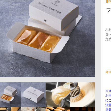
お
ふ
食
定
発
※
お
に
注
点