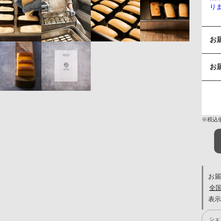
り
お
お
※税込
お届
全
シェ