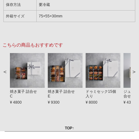
保存方法
要冷蔵
外箱サイズ
75×55×30mm
こちらの商品もおすすめです
焼き菓子 詰合せ
焼き菓子 詰合せ
ドゥミセック15個
ジュレ＆
C
E
入り
合せ A
¥ 4800
¥ 9300
¥ 8000
¥ 4300
TOP↑