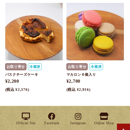
お取り寄せ
冷蔵便
お取り寄せ
冷蔵便
バスクチーズケーキ
マカロン６個入り
¥2,200
¥2,700
(税込 ¥2,376)
(税込 ¥2,916)
Official Site
Facebook
Instagram
Online Shop