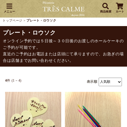
メニュー
商品検索
カート
トップページ
>
プレート・ロウソク
プレート・ロウソク
オンライン予約では５日後～３０日後のお渡しのホールケーキの
ご予約が可能です。
直近のご予約はお電話または店頭にて承りますので、お急ぎの場
合は店舗までお問い合わせください。
4
件 (1－4)
表示順