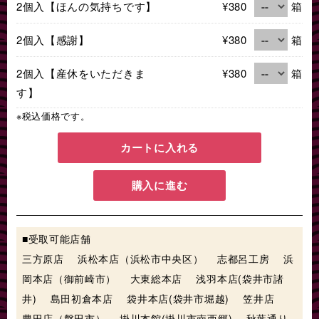
2個入【ほんの気持ちです】
¥380
箱
2個入【感謝】
¥380
箱
2個入【産休をいただきま
¥380
箱
す】
※税込価格です。
カートに入れる
購入に進む
■受取可能店舗
三方原店 浜松本店（浜松市中央区） 志都呂工房 浜
岡本店（御前崎市） 大東総本店 浅羽本店(袋井市諸
井) 島田初倉本店 袋井本店(袋井市堀越) 笠井店
豊田店（磐田市） 掛川本館(掛川市南西郷) 秋葉通り