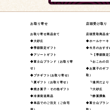
お取り寄せ
店頭受け取り
お取り寄せ商品全て
店頭受取商品全
◆大砂丘
◆ホールケーキ
◆季節限定ギフト
◆今月のおすす
◆アソートギフト
┗【季節限定
◆富士山ブランド（お取り寄
┗おこわの日
せ）
◆お菓子のギフ
取）
◆プチギフト(お取り寄せ)
┗夏ギフト（お取り寄せ）
┗遠州だより
◆焼き菓子・その他ギフト
┗大砂丘
◆冷凍発送商品
┗静菓撰集
◆単品でのご注文（ご自宅
◆富士山ブラン
用）
取）