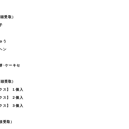
（店頭受取）
子
ゅう
ヘン
餅･ケーキセ
頭受取)
ス】 １個入
ス】 ２個入
ス】 ３個入
頭受取）