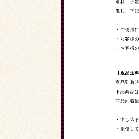
送料、手
但し、下
・ご使用
・お客様
・お客様
【返品送
商品到着
下記商品
商品到着
・申し込
・損傷し