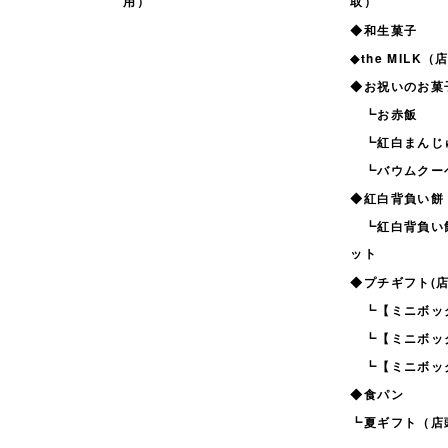
用）
取）
◆和生菓子
◆the MILK
◆お祝いのお菓
┗お赤飯
┗紅白まんじ
┗バウムクー
◆紅白背負い餅
┗紅白背負い
ット
◆プチギフト(店
┗【ミニボック
┗【ミニボック
┗【ミニボック
◆食パン
┗夏ギフト（店