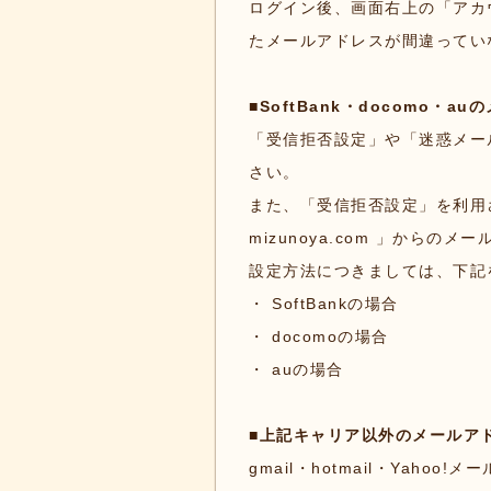
ログイン後、画面右上の「アカ
たメールアドレスが間違ってい
■SoftBank・docomo・
「受信拒否設定」や「迷惑メー
さい。
また、「受信拒否設定」を利用
mizunoya.com 」から
設定方法につきましては、下記
・
SoftBankの場合
・
docomoの場合
・
auの場合
■上記キャリア以外のメールア
gmail・hotmail・Ya