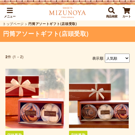
メニュー
商品検索
カート
トップページ
>
円筒アソートギフト(店頭受取)
円筒アソートギフト(店頭受取)
件 (1－2)
2
表示順