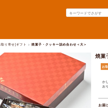
お取り寄せ]ギフト
>
焼菓子・クッキー詰め合わせ＜大＞
焼菓
お
か
お
お届