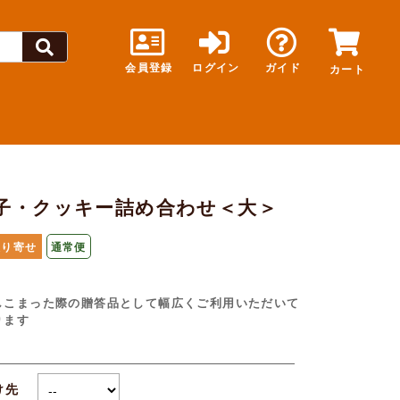
会員登録
ログイン
ガイド
カート
子・クッキー詰め合わせ＜大＞
取り寄せ
通常便
しこまった際の贈答品として幅広くご利用いただいて
ります
け先