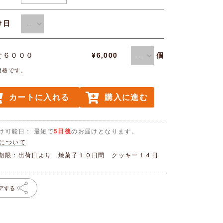
届け日
個
せ６０００
¥6,000
価格です。
カートに入れる
購入に進む
け可能日： 最短で
5日後
のお届けとなります。
について
期限：出荷日より 焼菓子１０日間 クッキー１４日
アする