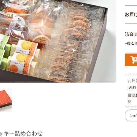
お
詰合
※税込
お届
送料
賞味
間
シェ
ッキー詰め合わせ