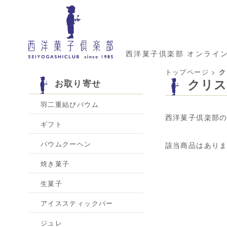
西洋菓子倶楽部 オンライ
トップページ
>
ク
クリ
お取り寄せ
羽二重結びバウム
西洋菓子倶楽部
ギフト
バウムクーヘン
該当商品はあり
焼き菓子
生菓子
アイススティックバー
ジュレ