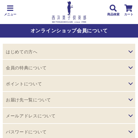
メニュー
商品検索
カート
オンラインショップ会員について
はじめての方へ
本オンラインショップでは、お買い物が便利でお得になる会
会員の特典について
員システムをご用意しています。
ためて使ってお得なポイント割引
会員登録は無料で、年会費もかかりません。
ポイントについて
本オンラインショップに会員登録された方だけが利用できる
詳しくは、「
会員の特典について
」をご覧ください。
ポイントシステムの概要
お届け先一覧について
お得なポイントシステムです。
本オンラインショップに会員登録された方だけが利用できる
お取り寄せ商品をご注文するとポイントが貯まり、貯めたポ
お買い物の際に、ご注文者と異なるお届け先を入力すると、
メールアドレスについて
お得なポイントシステムです。
イントはお買い物のときに割引に利用する事ができます。
自動的に「お届け先一覧」に登録されます。 登録されたお届
店頭受け取り商品のご注文でポイントを貯めるには、お店で
メールアドレスは、お店からの連絡だけでなく、会員として
け先は、「お届け先」入力画面で「お届け先一覧」から簡単
パスワードについて
＜お取り寄せ商品の場合＞
ショップカードの申し込みが必要になります。
ログインするときに、ご本人であることを確認するために必