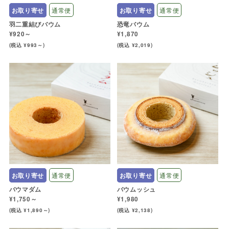
お取り寄せ
通常便
お取り寄せ
通常便
羽二重結びバウム
恐竜バウム
¥920～
¥1,870
(税込 ¥993～)
(税込 ¥2,019)
お取り寄せ
通常便
お取り寄せ
通常便
バウマダム
バウムッシュ
¥1,750～
¥1,980
(税込 ¥1,890～)
(税込 ¥2,138)