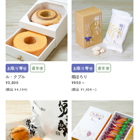
お取り寄せ
通常便
お取り寄せ
通常便
ル・クプル
稲ほろり
¥3,800
¥950～
(税込 ¥4,104)
(税込 ¥1,026～)