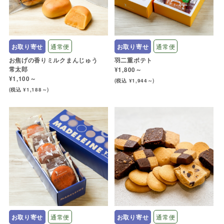
お取り寄せ
通常便
お取り寄せ
通常便
お焦げの香りミルクまんじゅう
羽二重ポテト
常太郎
¥1,800～
¥1,100～
(税込 ¥1,944～)
(税込 ¥1,188～)
お取り寄せ
通常便
お取り寄せ
通常便