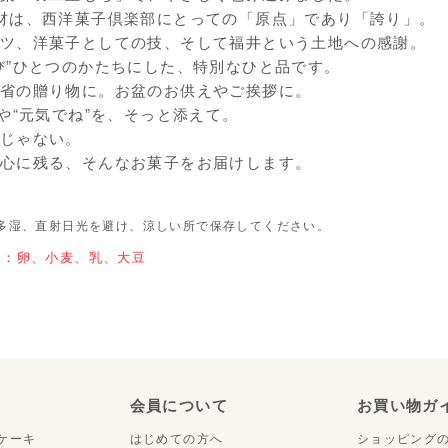
材は、西洋菓子倶楽部にとっての「原点」であり「誇り」。
ツ、洋菓子としての技、そして福井という土地への感謝。
び”ひとつのかたちにした、特別なひと品です。
省の贈り物に。お盆のお供えやご挨拶に。
”や“元気でね”を、そっと添えて。
じゃない。
心に残る、そんなお菓子をお届けします。
多湿、直射日光を避け、涼しい所で保存してください。
ー：卵、小麦、乳、大豆
り
会員について
お買い物ガ
ケーキ
はじめての方へ
ショッピング