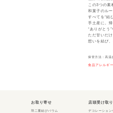
この3つの素
和菓子のルー
すべてを“結
手土産に。帰
“ありがとう
ただ甘いだけ
想いを結び、
保管方法：高温
食品アレルギ
お取り寄せ
店頭受け取
羽二重結びバウム
デコレーション