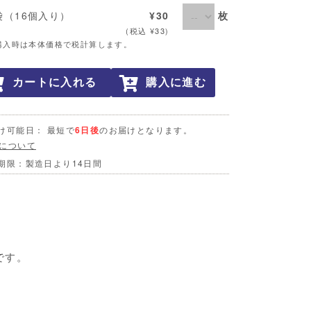
枚
袋（16個入り）
¥30
(税込 ¥33)
購入時は本体価格で税計算します。
カートに入れる
購入に進む
け可能日： 最短で
6日後
のお届けとなります。
について
期限：製造日より14日間
です。