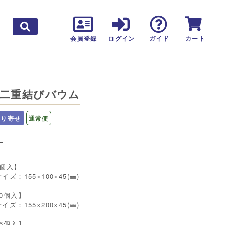
カート
会員登録
ログイン
ガイド
二重結びバウム
取り寄せ
通常便
し
5個入】
イズ：155×100×45(㎜)
10個入】
イズ：155×200×45(㎜)
16個入】