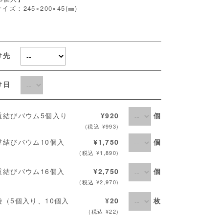
イズ：245×200×45(㎜)
け先
届け日
個
重結びバウム5個入り
¥920
(税込 ¥993)
個
重結びバウム10個入
¥1,750
(税込 ¥1,890)
個
重結びバウム16個入
¥2,750
(税込 ¥2,970)
枚
袋（5個入り、10個入
¥20
(税込 ¥22)