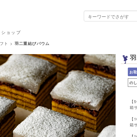
ンショップ
フト
>
羽二重結びバウム
羽
お
の
【
箱サ
【
箱サ
【