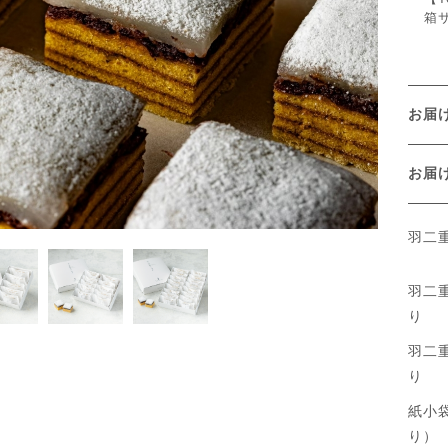
箱サ
お届
お
羽二
羽二
り
羽二
り
紙小
り）