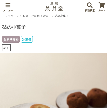
メニュー
商品検索
カート
トップページ
>
和菓子ご進物（発送）
>
砧の小菓子
砧の小菓子
お取り寄せ
冷蔵便
のし