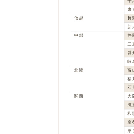
千
東
信越
長
新
中部
静
三
愛
岐
北陸
富
福
石
関西
大
滋
和
京
奈