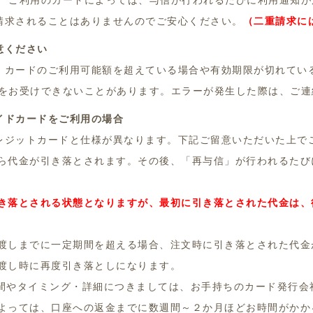
。 ご利用のカードによっては、与信が行われるたびに利用通知
請求されることはありませんのでご安心ください。
（二重請求に
意ください
、カードのご利用可能額を超えている場合や有効期限が切れてい
文をお受けできないことがあります。エラーが発生した際は、ご連
イドカードをご利用の場合
レジットカードと仕様が異なります。下記ご留意いただいた上で
ら代金が引き落とされます。その後、「再与信」が行われるたび
き落とされる状態となりますが、最初に引き落とされた代金は、
渡しまでに一定期間を超える場合、注文時に引き落とされた代金
渡し時に再度引き落としになります。
間やタイミング・詳細につきましては、お手持ちのカード発行会
よっては、口座への返金までに数週間～２か月ほどお時間がかか