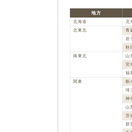
地方
北海道
北
北東北
青
岩
秋
南東北
山
宮
福
関東
栃
埼
神
山
茨
群