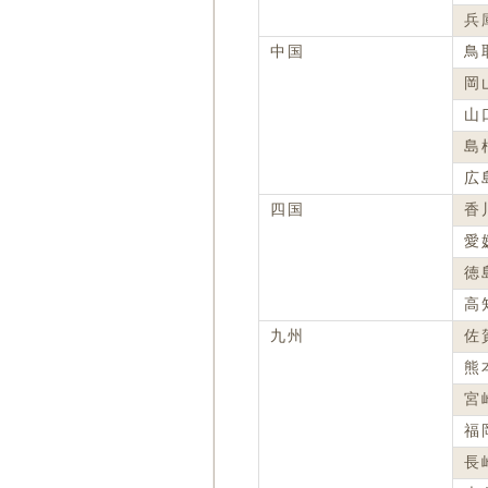
兵
中国
鳥
岡
山
島
広
四国
香
愛
徳
高
九州
佐
熊
宮
福
長