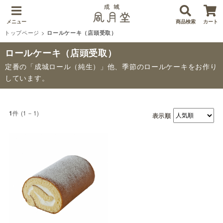
メニュー
商品検索
カート
トップページ
>
ロールケーキ（店頭受取）
ロールケーキ（店頭受取）
定番の「成城ロール（純生）」他、季節のロールケーキをお作り
しています。
件 (1－1)
1
表示順