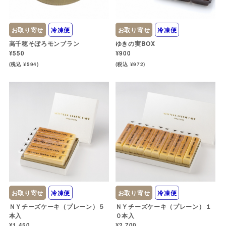
お取り寄せ
冷凍便
お取り寄せ
冷凍便
高千穂そぼろモンブラン
ゆきの実BOX
¥550
¥900
(税込 ¥594)
(税込 ¥972)
お取り寄せ
冷凍便
お取り寄せ
冷凍便
ＮＹチーズケーキ（プレーン）５
ＮＹチーズケーキ（プレーン）１
本入
０本入
¥1,450
¥2,700