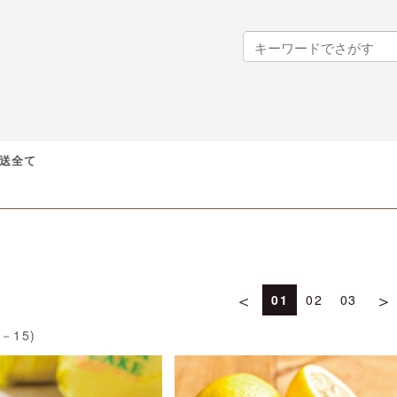
送全て
＜
＞
01
02
03
1－15)