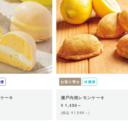
凍便
お取り寄せ
冷蔵便
ンケーキ
瀬戸内焼レモンケーキ
¥ 1,450～
(税込 ¥1,566～)