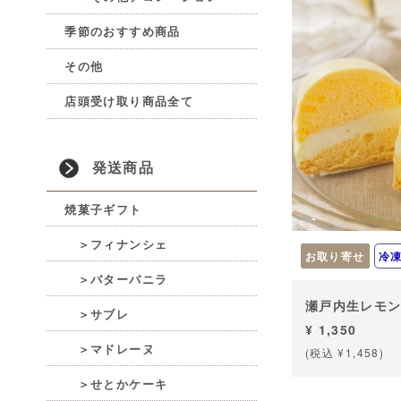
季節のおすすめ商品
その他
店頭受け取り商品全て
発送商品
焼菓子ギフト
＞フィナンシェ
お取り寄せ
冷
＞バターバニラ
瀬戸内生レモ
＞サブレ
¥ 1,350
＞マドレーヌ
(税込 ¥1,458)
＞せとかケーキ