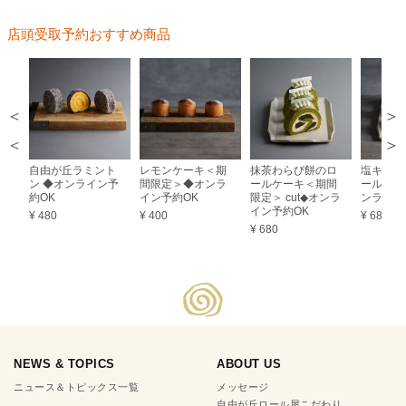
店頭受取予約おすすめ商品
＞
＜
自由が丘ラミント
レモンケーキ＜期
抹茶わらび餅のロ
塩キャラ
ン ◆オンライン予
間限定＞◆オンラ
ールケーキ＜期間
ールケーキ
約OK
イン予約OK
限定＞ cut◆オンラ
ンライン
イン予約OK
¥ 480
¥ 400
¥ 680
¥ 680
NEWS & TOPICS
ABOUT US
ニュース＆トピックス一覧
メッセージ
自由が丘ロール屋こだわり