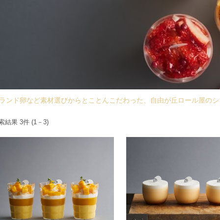
ランド卵など素材選びからとことんこだわった、自由が丘ロール屋のシ
索結果
3
件 (1－3)