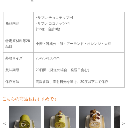
･サブレ チョコチップ×4
商品内容
･サブレ ココナッツ×4
計2種 合計8枚
特定原材料等28
小麦・乳成分・卵・アーモンド・オレンジ・大豆
品目
外箱サイズ
75×75×105mm
賞味期限
20日間（発送の場合、発送日含む）
保存方法
高温多湿、直射日光を避け、20度以下にて保存
こちらの商品もおすすめです