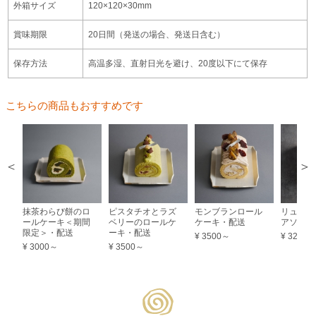
外箱サイズ
120×120×30mm
賞味期限
20日間（発送の場合、発送日含む）
保存方法
高温多湿、直射日光を避け、20度以下にて保存
こちらの商品もおすすめです
抹茶わらび餅のロ
ピスタチオとラズ
モンブランロール
リュクス
ールケーキ＜期間
ベリーのロールケ
ケーキ・配送
アソート
限定＞・配送
ーキ・配送
¥ 3500～
¥ 3200
¥ 3000～
¥ 3500～