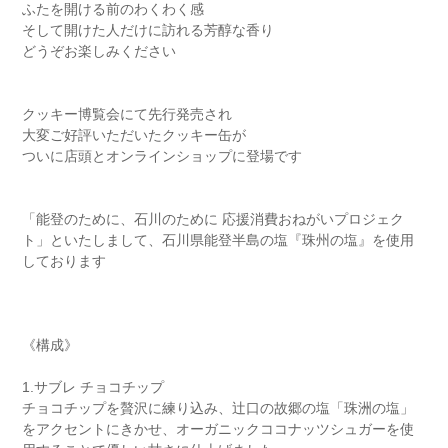
ふたを開ける前のわくわく感
そして開けた人だけに訪れる芳醇な香り
どうぞお楽しみください
クッキー博覧会にて先行発売され
大変ご好評いただいたクッキー缶が
ついに店頭とオンラインショップに登場です
「能登のために、石川のために 応援消費おねがいプロジェク
ト」といたしまして、石川県能登半島の塩『珠州の塩』を使用
しております
《構成》
1.サブレ チョコチップ
チョコチップを贅沢に練り込み、辻口の故郷の塩「珠洲の塩」
をアクセントにきかせ、オーガニックココナッツシュガーを使