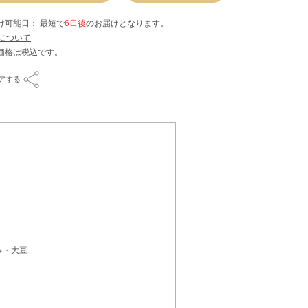
け可能日： 最短で
6日後
のお届けとなります。
について
アする
み・大豆