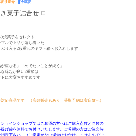
お取り寄せ
冷蔵便
き菓子詰合せ E
個の焼菓子をセレクト
ンプルで上品な落ち着いた
っぷり入る2段重ねのギフト箱へお入れします
福が重なる」「めでたいことが続く」
んな縁起が良い2重箱は
フトに大変おすすめです
送対応商品です （店頭販売もあり 受取予約は実店舗へ）
オンラインショップではご希望の方へはご購入点数と同数の
手提げ袋を無料でお付けいたします。ご希望の方はご注文時
ご指定下さい。（ご指定がない場合はお付けしませんのでご