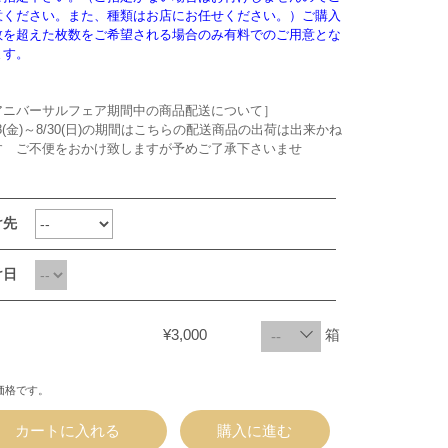
意ください。また、種類はお店にお任せください。）ご購入
数を超えた枚数をご希望される場合のみ有料でのご用意とな
ます。
アニバーサルフェア期間中の商品配送について］
28(金)～8/30(日)の期間はこちらの配送商品の出荷は出来かね
す ご不便をおかけ致しますが予めご了承下さいませ
け先
け日
¥3,000
箱
価格です。
カートに入れる
購入に進む