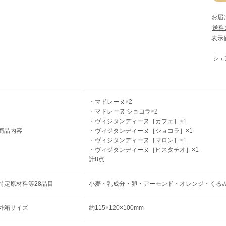
お届
送料
シェ
・マドレーヌ×2
・マドレーヌ ショコラ×2
・ヴィジタンディーヌ［カフェ］×1
商品内容
・ヴィジタンディーヌ［ショコラ］×1
・ヴィジタンディーヌ［マロン］×1
・ヴィジタンディーヌ［ピスタチオ］×1
計8点
特定原材料等28品目
小麦・乳成分・卵・アーモンド・オレンジ・くる
外箱サイズ
約115×120×100mm