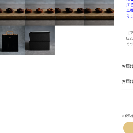
注
点
り
［
8/
ま
お届
お届
※税込