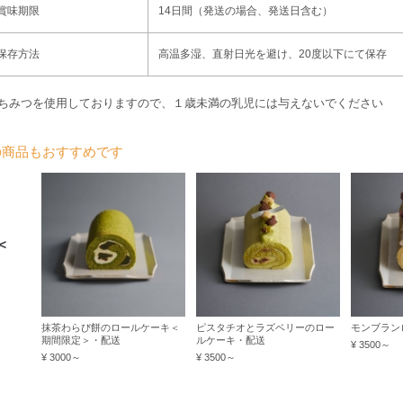
賞味期限
14日間（発送の場合、発送日含む）
保存方法
高温多湿、直射日光を避け、20度以下にて保存
ちみつを使用しておりますので、１歳未満の乳児には与えないでください
の商品もおすすめです
＜
抹茶わらび餅のロールケーキ＜
ピスタチオとラズベリーのロー
モンブラン
期間限定＞・配送
ルケーキ・配送
¥ 3500～
¥ 3000～
¥ 3500～