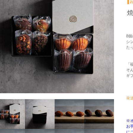
焼
8
シ
た
「
そ
ギ
発
※
お
に